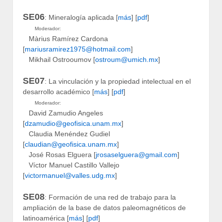
SE06
: Mineralogía aplicada [
más
] [
pdf
]
Moderador:
Màrius Ramírez Cardona
[
mariusramirez1975@hotmail.com
]
Mikhail Ostrooumov [
ostroum@umich.mx
]
SE07
: La vinculación y la propiedad intelectual en el
desarrollo académico [
más
] [
pdf
]
Moderador:
David Zamudio Angeles
[
dzamudio@geofisica.unam.mx
]
Claudia Menéndez Gudiel
[
claudian@geofisica.unam.mx
]
José Rosas Elguera [
jrosaselguera@gmail.com
]
Víctor Manuel Castillo Vallejo
[
victormanuel@valles.udg.mx
]
SE08
: Formación de una red de trabajo para la
ampliación de la base de datos paleomagnéticos de
latinoamérica [
más
] [
pdf
]