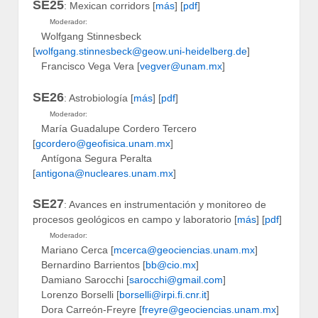
SE25
: Mexican corridors [
más
] [
pdf
]
Moderador:
Wolfgang Stinnesbeck
[
wolfgang.stinnesbeck@geow.uni-heidelberg.de
]
Francisco Vega Vera [
vegver@unam.mx
]
SE26
: Astrobiología [
más
] [
pdf
]
Moderador:
María Guadalupe Cordero Tercero
[
gcordero@geofisica.unam.mx
]
Antígona Segura Peralta
[
antigona@nucleares.unam.mx
]
SE27
: Avances en instrumentación y monitoreo de
procesos geológicos en campo y laboratorio [
más
] [
pdf
]
Moderador:
Mariano Cerca [
mcerca@geociencias.unam.mx
]
Bernardino Barrientos [
bb@cio.mx
]
Damiano Sarocchi [
sarocchi@gmail.com
]
Lorenzo Borselli [
borselli@irpi.fi.cnr.it
]
Dora Carreón-Freyre [
freyre@geociencias.unam.mx
]