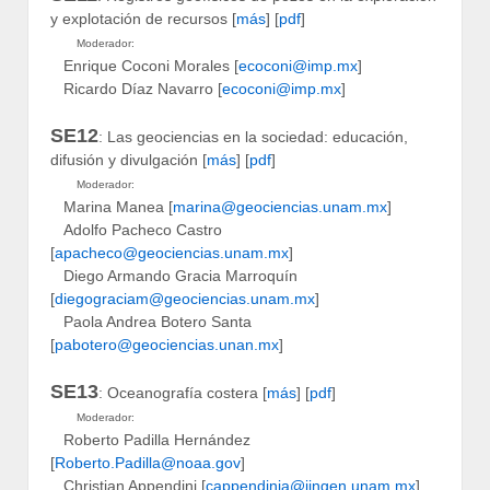
y explotación de recursos [
más
] [
pdf
]
Moderador:
Enrique Coconi Morales [
ecoconi@imp.mx
]
Ricardo Díaz Navarro [
ecoconi@imp.mx
]
SE12
: Las geociencias en la sociedad: educación,
difusión y divulgación [
más
] [
pdf
]
Moderador:
Marina Manea [
marina@geociencias.unam.mx
]
Adolfo Pacheco Castro
[
apacheco@geociencias.unam.mx
]
Diego Armando Gracia Marroquín
[
diegograciam@geociencias.unam.mx
]
Paola Andrea Botero Santa
[
pabotero@geociencias.unan.mx
]
SE13
: Oceanografía costera [
más
] [
pdf
]
Moderador:
Roberto Padilla Hernández
[
Roberto.Padilla@noaa.gov
]
Christian Appendini [
cappendinia@iingen.unam.mx
]