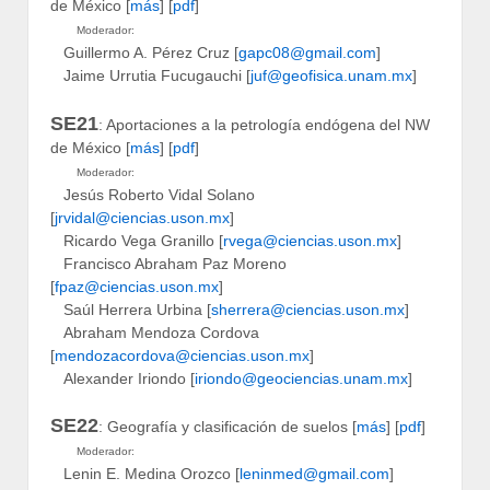
de México [
más
] [
pdf
]
Moderador:
Guillermo A. Pérez Cruz [
gapc08@gmail.com
]
Jaime Urrutia Fucugauchi [
juf@geofisica.unam.mx
]
SE21
: Aportaciones a la petrología endógena del NW
de México [
más
] [
pdf
]
Moderador:
Jesús Roberto Vidal Solano
[
jrvidal@ciencias.uson.mx
]
Ricardo Vega Granillo [
rvega@ciencias.uson.mx
]
Francisco Abraham Paz Moreno
[
fpaz@ciencias.uson.mx
]
Saúl Herrera Urbina [
sherrera@ciencias.uson.mx
]
Abraham Mendoza Cordova
[
mendozacordova@ciencias.uson.mx
]
Alexander Iriondo [
iriondo@geociencias.unam.mx
]
SE22
: Geografía y clasificación de suelos [
más
] [
pdf
]
Moderador:
Lenin E. Medina Orozco [
leninmed@gmail.com
]