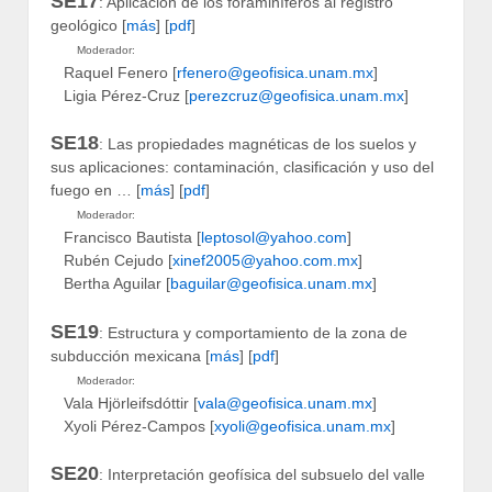
SE17
: Aplicación de los foraminíferos al registro
geológico [
más
] [
pdf
]
Moderador:
Raquel Fenero [
rfenero@geofisica.unam.mx
]
Ligia Pérez-Cruz [
perezcruz@geofisica.unam.mx
]
SE18
: Las propiedades magnéticas de los suelos y
sus aplicaciones: contaminación, clasificación y uso del
fuego en … [
más
] [
pdf
]
Moderador:
Francisco Bautista [
leptosol@yahoo.com
]
Rubén Cejudo [
xinef2005@yahoo.com.mx
]
Bertha Aguilar [
baguilar@geofisica.unam.mx
]
SE19
: Estructura y comportamiento de la zona de
subducción mexicana [
más
] [
pdf
]
Moderador:
Vala Hjörleifsdóttir [
vala@geofisica.unam.mx
]
Xyoli Pérez-Campos [
xyoli@geofisica.unam.mx
]
SE20
: Interpretación geofísica del subsuelo del valle