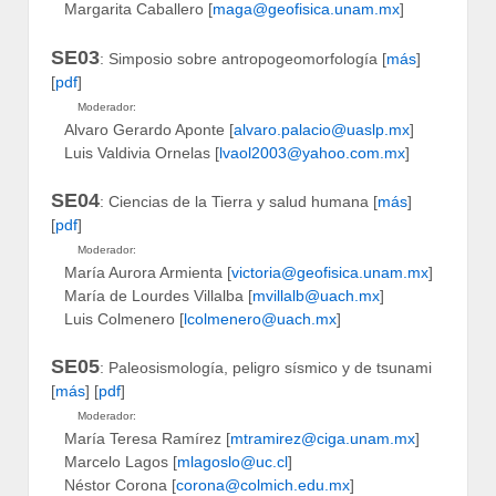
Margarita Caballero [
maga@geofisica.unam.mx
]
SE03
: Simposio sobre antropogeomorfología [
más
]
[
pdf
]
Moderador:
Alvaro Gerardo Aponte [
alvaro.palacio@uaslp.mx
]
Luis Valdivia Ornelas [
lvaol2003@yahoo.com.mx
]
SE04
: Ciencias de la Tierra y salud humana [
más
]
[
pdf
]
Moderador:
María Aurora Armienta [
victoria@geofisica.unam.mx
]
María de Lourdes Villalba [
mvillalb@uach.mx
]
Luis Colmenero [
lcolmenero@uach.mx
]
SE05
: Paleosismología, peligro sísmico y de tsunami
[
más
] [
pdf
]
Moderador:
María Teresa Ramírez [
mtramirez@ciga.unam.mx
]
Marcelo Lagos [
mlagoslo@uc.cl
]
Néstor Corona [
corona@colmich.edu.mx
]