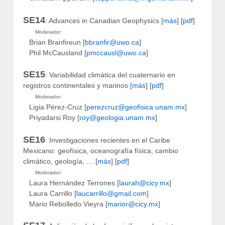
SE14
: Advances in Canadian Geophysics [
más
] [
pdf
]
Moderador:
Brian Branfireun [
bbranfir@uwo.ca
]
Phil McCausland [
pmccausl@uwo.ca
]
SE15
: Variabilidad climática del cuaternario en
registros continentales y marinos [
más
] [
pdf
]
Moderador:
Ligia Pérez-Cruz [
perezcruz@geofisica.unam.mx
]
Priyadarsi Roy [
roy@geologia.unam.mx
]
SE16
: Investigaciones recientes en el Caribe
Mexicano: geofísica, oceanografía física, cambio
climático, geología, … [
más
] [
pdf
]
Moderador:
Laura Hernández Terrones [
laurah@cicy.mx
]
Laura Carrillo [
laucarrillo@gmail.com
]
Mario Rebolledo Vieyra [
marior@cicy.mx
]