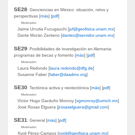
SE28
: Geociencias en México: situación, retos y
perspectivas [
más
] [
pdf
]
Moderador:
Jaime Urrutia Fucugauchi [
juf@geofisica.unam.mx
]
Dante Morán Zenteno [
dantez@servidor.unam.mx
]
SE29
: Posibilidades de investigación en Alemania:
programas de becas y fomento [
más
] [
pdf
]
Moderador:
Laura Redondo [
laura.redondo@dfg.de
]
Susanne Faber [
faber@daadmx.org
]
SE30
: Tectónica activa y neotectónica [
más
] [
pdf
]
Moderador:
Víctor Hugo Garduño Monroy [
vgmonroy@umich.mx
]
José Rosas Elguera [
jrosaselguera@gmail.com
]
SE31
: General [
más
] [
pdf
]
Moderador:
Xyoli Pérez-Campos [
xyoli@geofisica.unam.mx
]