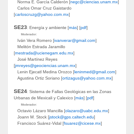
Norma E. García Calderón [
negc@ciencias.unam.mx
]
Carlos Omar Cruz Gaistardo
[
carloscruzg@yahoo.com.mx
]
SE23
: Energía y ambiente [
más
] [
pdf
]
Moderador:
Iván Vera Romero [
ivanverar@gmail.com
]
Melitón Estrada Jaramillo
[
mestrada@ucienegam.edu.mx
]
José Martínez Reyes
[
jmreyes@geociencias.unam.mx
]
Lenin Ejecatl Medina Orozco [
leninmed@gmail.com
]
Agustina Ortiz Soriano [
ortizagus@yahoo.com.mx
]
SE24
: Sistema de Fallas Geológicas en las Zonas
Urbanas de Mexicali y Calexico [
más
] [
pdf
]
Moderador:
Octavio Lázaro Mancilla [
olazaro@uabc.edu.mx
]
Joann M. Stock [
jstock@gps.caltech.edu
]
Francisco Suárez-Vidal [
fsuarez@cicese.mx
]