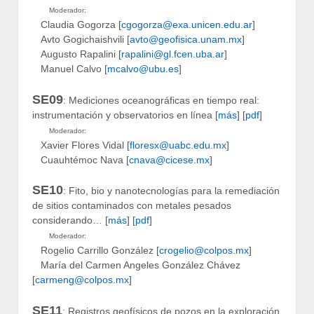
Moderador:
Claudia Gogorza [
cgogorza@exa.unicen.edu.ar
]
Avto Gogichaishvili [
avto@geofisica.unam.mx
]
Augusto Rapalini [
rapalini@gl.fcen.uba.ar
]
Manuel Calvo [
mcalvo@ubu.es
]
SE09
: Mediciones oceanográficas en tiempo real:
instrumentación y observatorios en línea [
más
] [
pdf
]
Moderador:
Xavier Flores Vidal [
floresx@uabc.edu.mx
]
Cuauhtémoc Nava [
cnava@cicese.mx
]
SE10
: Fito, bio y nanotecnologías para la remediación
de sitios contaminados con metales pesados
considerando… [
más
] [
pdf
]
Moderador:
Rogelio Carrillo González [
crogelio@colpos.mx
]
María del Carmen Angeles González Chávez
[
carmeng@colpos.mx
]
SE11
: Registros geofísicos de pozos en la exploración