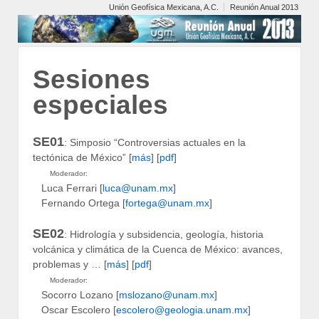
Unión Geofísica Mexicana, A.C.
Reunión Anual 2013
Sesiones
especiales
SE01
: Simposio “Controversias actuales en la
tectónica de México” [
más
] [
pdf
]
Moderador:
Luca Ferrari [
luca@unam.mx
]
Fernando Ortega [
fortega@unam.mx
]
SE02
: Hidrología y subsidencia, geología, historia
volcánica y climática de la Cuenca de México: avances,
problemas y … [
más
] [
pdf
]
Moderador:
Socorro Lozano [
mslozano@unam.mx
]
Oscar Escolero [
escolero@geologia.unam.mx
]