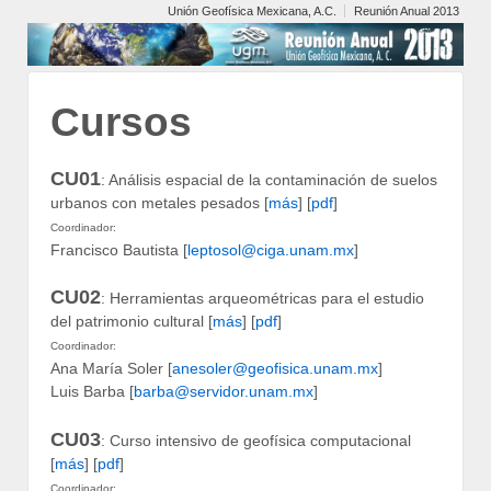
Unión Geofísica Mexicana, A.C.
Reunión Anual 2013
Cursos
CU01
: Análisis espacial de la contaminación de suelos
urbanos con metales pesados [
más
] [
pdf
]
Coordinador:
Francisco Bautista [
leptosol@ciga.unam.mx
]
CU02
: Herramientas arqueométricas para el estudio
del patrimonio cultural [
más
] [
pdf
]
Coordinador:
Ana María Soler [
anesoler@geofisica.unam.mx
]
Luis Barba [
barba@servidor.unam.mx
]
CU03
: Curso intensivo de geofísica computacional
[
más
] [
pdf
]
Coordinador: