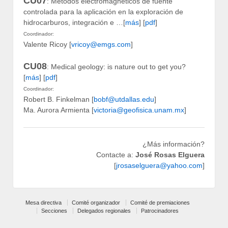
CU07
: Métodos electromagnéticos de fuente
controlada para la aplicación en la exploración de
hidrocarburos, integración e …[
más
] [
pdf
]
Coordinador:
Valente Ricoy [
vricoy@emgs.com
]
CU08
: Medical geology: is nature out to get you?
[
más
] [
pdf
]
Coordinador:
Robert B. Finkelman [
bobf@utdallas.edu
]
Ma. Aurora Armienta [
victoria@geofisica.unam.mx
]
¿Más información?
Contacte a:
José Rosas Elguera
[
jrosaselguera@yahoo.com
]
Mesa directiva
Comité organizador
Comité de premiaciones
Secciones
Delegados regionales
Patrocinadores