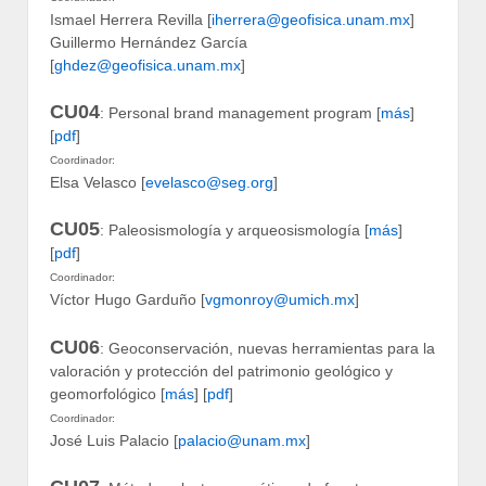
Ismael Herrera Revilla [
iherrera@geofisica.unam.mx
]
Guillermo Hernández García
[
ghdez@geofisica.unam.mx
]
CU04
: Personal brand management program [
más
]
[
pdf
]
Coordinador:
Elsa Velasco [
evelasco@seg.org
]
CU05
: Paleosismología y arqueosismología [
más
]
[
pdf
]
Coordinador:
Víctor Hugo Garduño [
vgmonroy@umich.mx
]
CU06
: Geoconservación, nuevas herramientas para la
valoración y protección del patrimonio geológico y
geomorfológico [
más
] [
pdf
]
Coordinador:
José Luis Palacio [
palacio@unam.mx
]