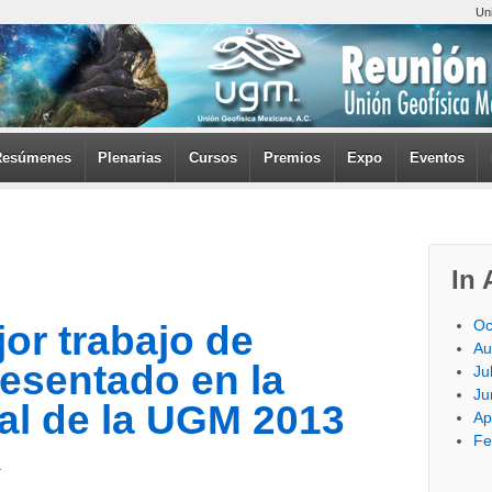
Un
Resúmenes
Plenarias
Cursos
Premios
Expo
Eventos
In 
Oc
or trabajo de
Au
resentado en la
Ju
Ju
al de la UGM 2013
Ap
Fe
r