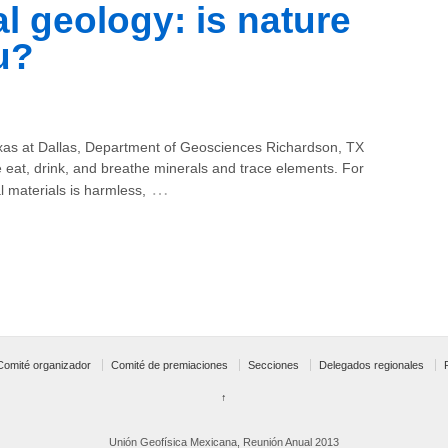
l geology: is nature
u?
exas at Dallas, Department of Geosciences Richardson, TX
 eat, drink, and breathe minerals and trace elements. For
…
al materials is harmless,
Comité organizador
Comité de premiaciones
Secciones
Delegados regionales
↑
Unión Geofísica Mexicana, Reunión Anual 2013