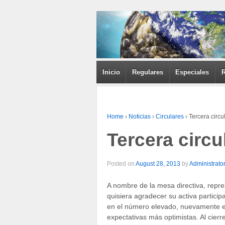
Inicio
Regulares
Especiales
Home
›
Noticias
›
Circulares
›
Tercera circu
Tercera circu
Posted on
August 28, 2013
by
Administrato
A nombre de la mesa directiva, repr
quisiera agradecer su activa partici
en el número elevado, nuevamente es
expectativas más optimistas. Al cierr