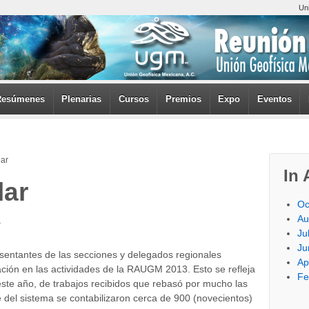
Un
Resúmenes
Plenarias
Cursos
Premios
Expo
Eventos
lar
In 
lar
Oc
Au
r
Ju
Ju
esentantes de las secciones y delegados regionales
Ap
pación en las actividades de la RAUGM 2013. Esto se refleja
Fe
te año, de trabajos recibidos que rebasó por mucho las
e del sistema se contabilizaron cerca de 900 (novecientos)